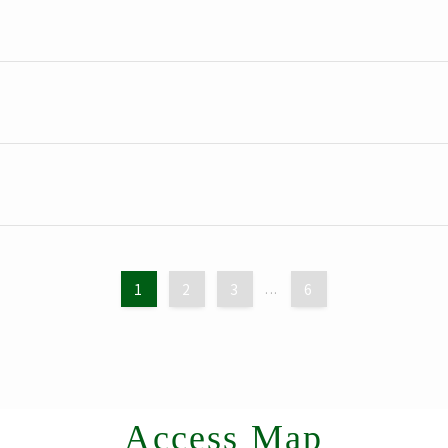
1
2
3
...
6
Access Map