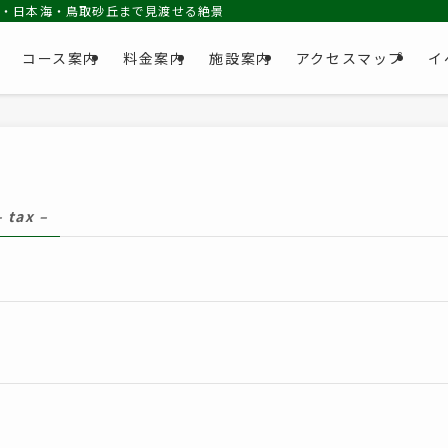
池・日本海・鳥取砂丘まで見渡せる絶景コース
コース案内
料金案内
施設案内
アクセスマップ
イ
– tax –