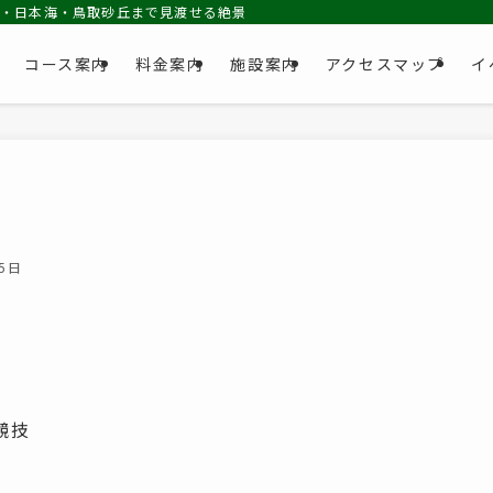
池・日本海・鳥取砂丘まで見渡せる絶景コース
コース案内
料金案内
施設案内
アクセスマップ
イ
月5日
競技