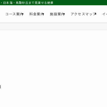
池・日本海・鳥取砂丘まで見渡せる絶景コース
コース案内
料金案内
施設案内
アクセスマップ
イ
日