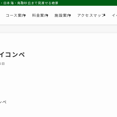
池・日本海・鳥取砂丘まで見渡せる絶景コース
コース案内
料金案内
施設案内
アクセスマップ
イ
イコンペ
5日
ンペ