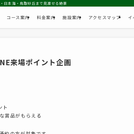
池・日本海・鳥取砂丘まで見渡せる絶景コース
コース案内
料金案内
施設案内
アクセスマップ
イ
INE来場ポイント企画
ント
な賞品がもらえる
予約の方が対象です