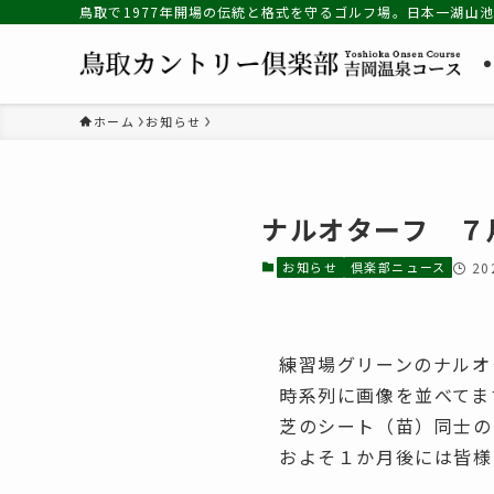
鳥取で1977年開場の伝統と格式を守るゴルフ場。日本一湖山
ホーム
お知らせ
ナルオターフ ７
お知らせ
倶楽部ニュース
2
練習場グリーンのナルオ
時系列に画像を並べてま
芝のシート（苗）同士の
およそ１か月後には皆様